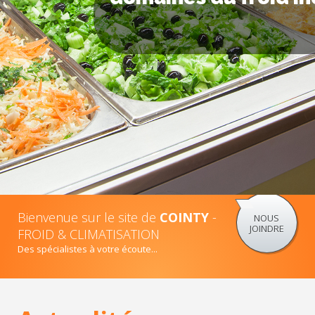
Bienvenue sur le site de
COINTY
-
NOUS
JOINDRE
FROID & CLIMATISATION
Des spécialistes à votre écoute...