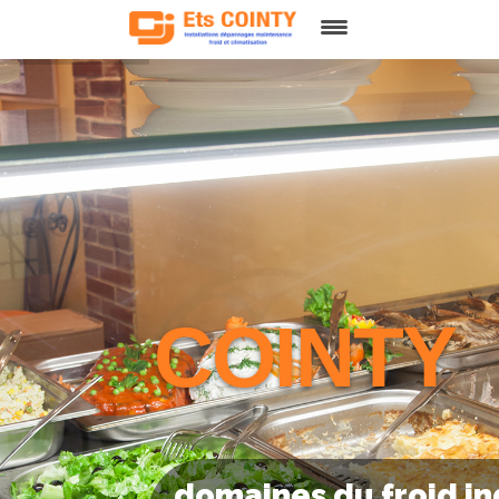
QUI SOMMES-NOUS ?
FROID
CLIMATISATION
CONTACT
COINTY
domaines du froid ind